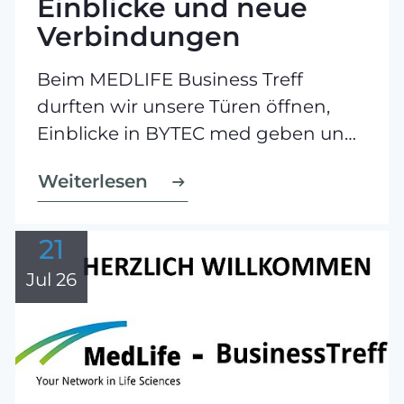
Einblicke und neue
Verbindungen
Beim MEDLIFE Business Treff
durften wir unsere Türen öffnen,
Einblicke in BYTEC med geben und
gemeinsam mit unseren Gästen
Weiterlesen
den persönlichen und fachlichen
Austausch pflegen.
21
Jul 26