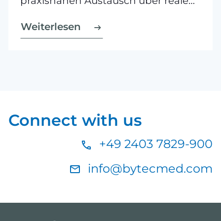
praxisnahen Austausch über reale
Herausforderungen, Lösungswege
Weiterlesen
und Erfolgsgeschichten in der
Medizintechnik.
Connect with us
+49 2403 7829-900
info@bytecmed.com