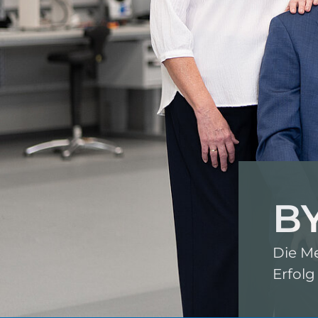
B
Die Me
Erfolg