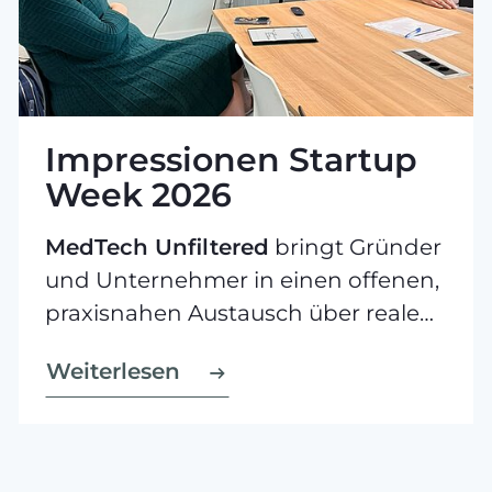
Impressionen Startup
Week 2026
MedTech Unfiltered
bringt Gründer
und Unternehmer in einen offenen,
praxisnahen Austausch über reale
Herausforderungen, Lösungswege
Weiterlesen
und Erfolgsgeschichten in der
Medizintechnik.